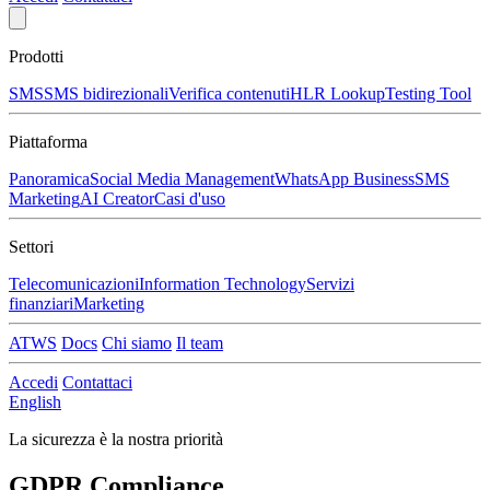
Prodotti
SMS
SMS bidirezionali
Verifica contenuti
HLR Lookup
Testing Tool
Piattaforma
Panoramica
Social Media Management
WhatsApp Business
SMS
Marketing
AI Creator
Casi d'uso
Settori
Telecomunicazioni
Information Technology
Servizi
finanziari
Marketing
ATWS
Docs
Chi siamo
Il team
Accedi
Contattaci
English
La sicurezza è la nostra priorità
GDPR Compliance