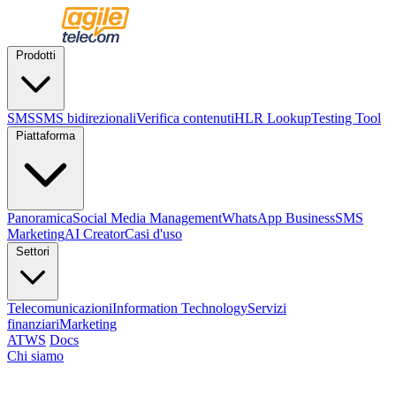
Prodotti
SMS
SMS bidirezionali
Verifica contenuti
HLR Lookup
Testing Tool
Piattaforma
Panoramica
Social Media Management
WhatsApp Business
SMS
Marketing
AI Creator
Casi d'uso
Settori
Telecomunicazioni
Information Technology
Servizi
finanziari
Marketing
ATWS
Docs
Chi siamo