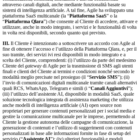
attraverso canali digitali, anche mediante funzionalità basate su
sistemi di intelligenza artificiale. A tal fine, Agile ha sviluppato una
piattaforma SaaS multicanale (la “
Piattaforma SaaS
” o la
“
Piattaforma
Qlara
”) che consente al Cliente di accedere, attivare e
utilizzare, anche in modo integrato, i servizi e le funzionalità di volta
in volta resi disponibili, secondo quanto qui previsto.
III.
Il Cliente è intenzionato a sottoscrivere un accordo con Agile al
fine di ottenere l’accesso e l’utilizzo della Piattaforma Qlara, e, per il
suo tramite, dei servizi ivi resi disponibili in modo integrato e a
scelta del Cliente, comprendenti: (i) l’utilizzo da parte del medesimo
Cliente del
gateway
di Agile per la trasmissione di SMS agli utenti
finali e clienti del Cliente ai termini e condizioni nonché secondo le
modalità meglio precisate nel prosieguo (il “
Servizio SMS
”); (ii)
l’invio di comunicazioni digitali multicanale tramite canali alternativi
quali RCS, WhatsApp, Telegram e simili (i “
Canali Aggiuntivi
”);
(iii) l’utilizzo dell’assistente AI, disponibile in modalità SaaS, quale
soluzione tecnologica integrata di assistenza marketing che utilizza
anche modelli di intelligenza artificiale (AI) open source non
proprietari per generare contenuti personalizzati per i social media e
gestire la comunicazione multicanale per le imprese, permettendo al
Cliente la gestione autonoma delle campagne di comunicazione, la
generazione di contenuti e l’utilizzo di suggerimenti con contenuti
personalizzati in base alle informazioni fornite in fase di setup del
servizio (“
Assistente AI
”); (iv) ulteriori funzionalità e moduli