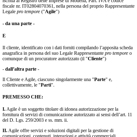
iscritta al Registro delle Imprese di Modena, Part. IVA e codice
fiscale nr. IT02804070361, nella persona del proprio Rappresentante
Legale
pro tempore
("
Agile
")
- da una parte -
E
Il cliente, identificato con i dati forniti compilando l’apposita scheda
anagrafica in persona del suo Legale Rappresentante
pro tempore
o
comunque di un procuratore autorizzato (il "
Cliente
")
-
dall’altra parte
-
Il Cliente e Agile, ciascuno singolarmente una "
Parte
" e,
collettivamente, le "
Parti
".
PREMESSO CHE:
I.
Agile è un soggetto titolare di idonea autorizzazione per la
fornitura di servizi di comunicazione autorizzato ai sensi dell’art. 11
del D. Lgs. 259/2003 e ss. mm. ii.
II.
Agile offre servizi e soluzioni digitali per la gestione di
comunicazioni, contenuti, interazioni e attività commerciali