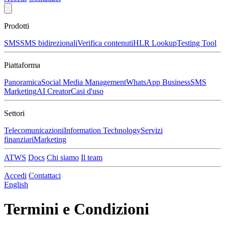
Prodotti
SMS
SMS bidirezionali
Verifica contenuti
HLR Lookup
Testing Tool
Piattaforma
Panoramica
Social Media Management
WhatsApp Business
SMS
Marketing
AI Creator
Casi d'uso
Settori
Telecomunicazioni
Information Technology
Servizi
finanziari
Marketing
ATWS
Docs
Chi siamo
Il team
Accedi
Contattaci
English
Termini e Condizioni