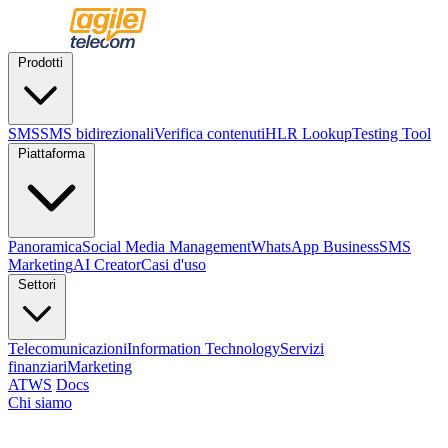
Prodotti
SMS
SMS bidirezionali
Verifica contenuti
HLR Lookup
Testing Tool
Piattaforma
Panoramica
Social Media Management
WhatsApp Business
SMS
Marketing
AI Creator
Casi d'uso
Settori
Telecomunicazioni
Information Technology
Servizi
finanziari
Marketing
ATWS
Docs
Chi siamo